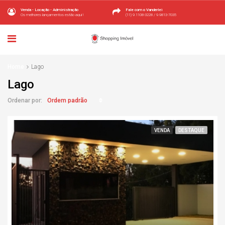
Venda - Locação - Administração
Fale com o Vanderlei
Os melhores lançamentos estão aqui !
(11) 9.1108-3228 / 9.9813-7035
Home
Lago
Lago
Ordem padrão
Ordenar por:
VENDA
DESTAQUE