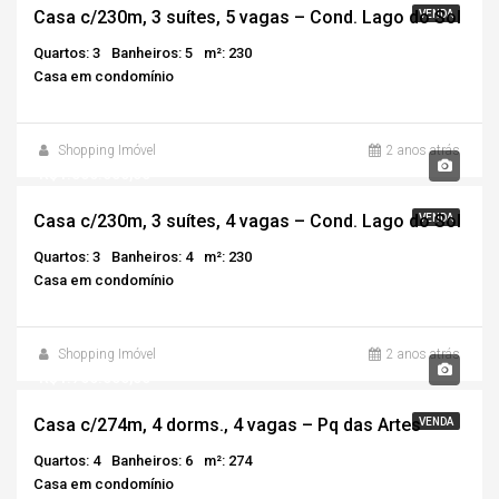
Casa c/230m, 3 suítes, 5 vagas – Cond. Lago do Sol
VENDA
Quartos: 3
Banheiros: 5
m²: 230
Casa em condomínio
Shopping Imóvel
2 anos atrás
R$1.550.000,00
Casa c/230m, 3 suítes, 4 vagas – Cond. Lago do Sol
VENDA
Quartos: 3
Banheiros: 4
m²: 230
Casa em condomínio
Shopping Imóvel
2 anos atrás
R$1.700.000,00
Casa c/274m, 4 dorms., 4 vagas – Pq das Artes
VENDA
Quartos: 4
Banheiros: 6
m²: 274
Casa em condomínio