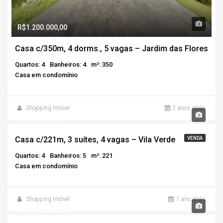
R$1.200.000,00
Casa c/350m, 4 dorms., 5 vagas – Jardim das Flores
Quartos: 4
Banheiros: 4
m²: 350
Casa em condomínio
Shopping Imóvel
2 anos atrás
R$1.290.000,00
Casa c/221m, 3 suítes, 4 vagas – Vila Verde
VENDA
Quartos: 4
Banheiros: 5
m²: 221
Casa em condomínio
Shopping Imóvel
1 ano atrás
R$1.400.000,00