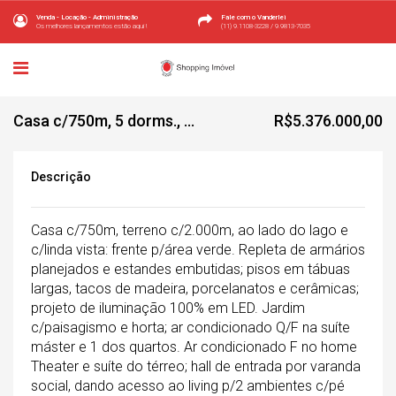
Venda - Locação - Administração
Fale com o Vanderlei
Os melhores lançamentos estão aqui !
(11) 9.1108-3228 / 9.9813-7035
Casa c/750m, 5 dorms., 7 vagas, Palos Verdes
R$5.376.000,00
Descrição
Casa c/750m, terreno c/2.000m, ao lado do lago e
c/linda vista: frente p/área verde. Repleta de armários
planejados e estandes embutidas; pisos em tábuas
largas, tacos de madeira, porcelanatos e cerâmicas;
projeto de iluminação 100% em LED. Jardim
c/paisagismo e horta; ar condicionado Q/F na suíte
máster e 1 dos quartos. Ar condicionado F no home
Theater e suíte do térreo; hall de entrada por varanda
social, dando acesso ao living p/2 ambientes c/pé