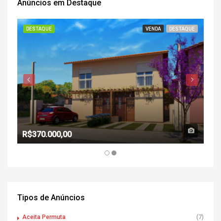
Anúncios em Destaque
DESTAQUE
VENDA
DESTAQUE
DE
R$370.000,00
R$2
Tipos de Anúncios
Aceita Permuta
(7)