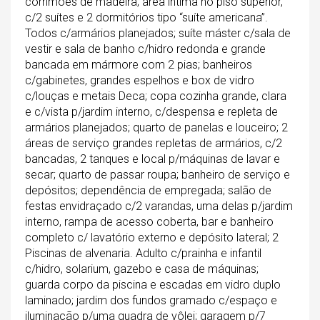
corrimões de madeira; área íntima no piso superior,
c/2 suítes e 2 dormitórios tipo “suíte americana”.
Todos c/armários planejados; suíte máster c/sala de
vestir e sala de banho c/hidro redonda e grande
bancada em mármore com 2 pias; banheiros
c/gabinetes, grandes espelhos e box de vidro
c/louças e metais Deca; copa cozinha grande, clara
e c/vista p/jardim interno, c/despensa e repleta de
armários planejados; quarto de panelas e louceiro; 2
áreas de serviço grandes repletas de armários, c/2
bancadas, 2 tanques e local p/máquinas de lavar e
secar; quarto de passar roupa; banheiro de serviço e
depósitos; dependência de empregada; salão de
festas envidraçado c/2 varandas, uma delas p/jardim
interno, rampa de acesso coberta, bar e banheiro
completo c/ lavatório externo e depósito lateral; 2
Piscinas de alvenaria. Adulto c/prainha e infantil
c/hidro, solarium, gazebo e casa de máquinas;
guarda corpo da piscina e escadas em vidro duplo
laminado; jardim dos fundos gramado c/espaço e
iluminação p/uma quadra de vôlei; garagem p/7