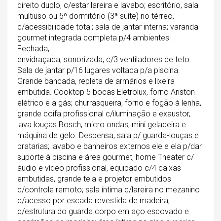
direito duplo, c/estar lareira e lavabo; escritório, sala
multiuso ou 5º dormitório (3ª suíte) no térreo,
c/acessibilidade total; sala de jantar interna; varanda
gourmet integrada completa p/4 ambientes:
Fechada,
envidraçada, sonorizada, c/3 ventiladores de teto.
Sala de jantar p/16 lugares voltada p/a piscina.
Grande bancada, repleta de armários e lixeira
embutida. Cooktop 5 bocas Eletrolux, forno Ariston
elétrico e a gás; churrasqueira, forno e fogão à lenha,
grande coifa profissional c/iluminação e exaustor,
lava louças Bosch, micro ondas, mini geladeira e
máquina de gelo. Despensa, sala p/ guarda-louças e
pratarias; lavabo e banheiros externos ele e ela p/dar
suporte à piscina e área gourmet; home Theater c/
áudio e vídeo profissional, equipado c/4 caixas
embutidas, grande tela e projetor embutidos
c/controle remoto; sala íntima c/lareira no mezanino
c/acesso por escada revestida de madeira,
c/estrutura do guarda corpo em aço escovado e