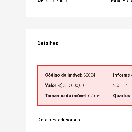
UF:
São Paulo
País:
Brasi
Detalhes
Código do imóvel:
32824
Informe 
Valor
R$350.000,00
250 m²
Tamanho do imóvel:
67 m²
Quartos:
Detalhes adicionais