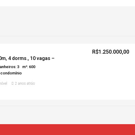
R$1.250.000,00
m, 4 dorms., 10 vagas –
anheiros: 3
m²: 600
 condomínio
móvel
2 anos atrás