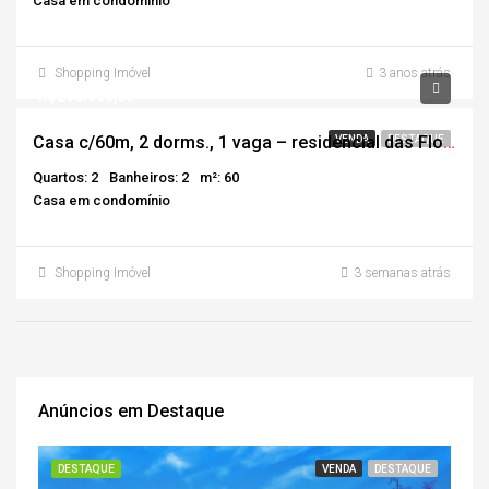
Casa em condomínio
Shopping Imóvel
3 anos atrás
R$285.000,00
Casa c/60m, 2 dorms., 1 vaga – residencial das Flores
VENDA
DESTAQUE
Quartos: 2
Banheiros: 2
m²: 60
Casa em condomínio
Shopping Imóvel
3 semanas atrás
Anúncios em Destaque
R$2
DESTAQUE
VENDA
DESTAQUE
DE