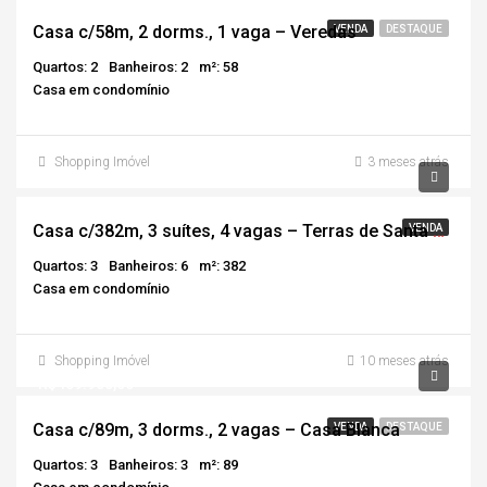
Casa c/58m, 2 dorms., 1 vaga – Veredas
VENDA
DESTAQUE
Quartos: 2
Banheiros: 2
m²: 58
Casa em condomínio
Shopping Imóvel
3 meses atrás
Casa c/382m, 3 suítes, 4 vagas – Terras de Santa Adélia
VENDA
Quartos: 3
Banheiros: 6
m²: 382
Casa em condomínio
Shopping Imóvel
10 meses atrás
R$409.900,00
Casa c/89m, 3 dorms., 2 vagas – Casa Blanca
VENDA
DESTAQUE
Quartos: 3
Banheiros: 3
m²: 89