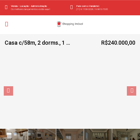
Venda - Locação - Administração
Fale com o Vanderlei
Os melhores lançamentos estão aqui !
(11) 9.1108-3228 / 9.9813-7035
Casa c/58m, 2 dorms., 1 vaga – Vila Campestre
R$240.000,00