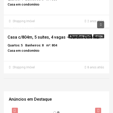
Casa em condomínio
Shopping Imóvel
2 anos atrás
R$4.000.000,00
Casa c/804m, 5 suítes, 4 vagas – Jardim Colonial
ACEITA PERMUTA
VENDA
Quartos: 5
Banheiros: 8
m²: 804
Casa em condomínio
Shopping Imóvel
8 anos atrás
Anúncios em Destaque
R$370.000,00
R$2
DESTAQUE
VENDA
DESTAQUE
DE