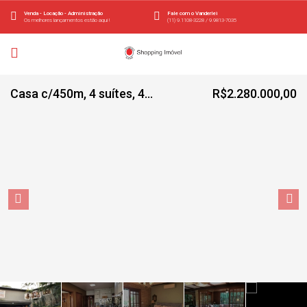
Venda - Locação - Administração
Fale com o Vanderlei
Os melhores lançamentos estão aqui !
(11) 9.1108-3228 / 9.9813-7035
Casa c/450m, 4 suítes, 4 vagas – Recanto Impla
R$2.280.000,00