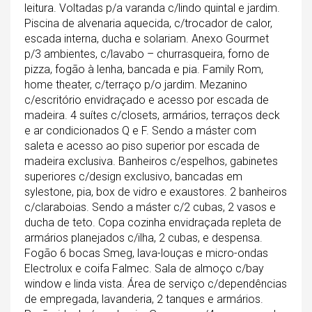
leitura. Voltadas p/a varanda c/lindo quintal e jardim.
Piscina de alvenaria aquecida, c/trocador de calor,
escada interna, ducha e solariam. Anexo Gourmet
p/3 ambientes, c/lavabo – churrasqueira, forno de
pizza, fogão à lenha, bancada e pia. Family Rom,
home theater, c/terraço p/o jardim. Mezanino
c/escritório envidraçado e acesso por escada de
madeira. 4 suítes c/closets, armários, terraços deck
e ar condicionados Q e F. Sendo a máster com
saleta e acesso ao piso superior por escada de
madeira exclusiva. Banheiros c/espelhos, gabinetes
superiores c/design exclusivo, bancadas em
sylestone, pia, box de vidro e exaustores. 2 banheiros
c/claraboias. Sendo a máster c/2 cubas, 2 vasos e
ducha de teto. Copa cozinha envidraçada repleta de
armários planejados c/ilha, 2 cubas, e despensa.
Fogão 6 bocas Smeg, lava-louças e micro-ondas
Electrolux e coifa Falmec. Sala de almoço c/bay
window e linda vista. Área de serviço c/dependências
de empregada, lavanderia, 2 tanques e armários.